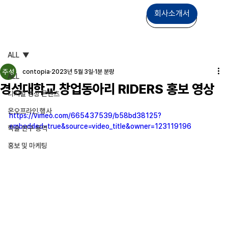
회사소개서
상담문의
ALL
contopia
2023년 5월 3일
1분 분량
ALL
경성대학교 창업동아리 RIDERS 홍보 영상
디지털 영상 콘텐츠
온오프라인 행사
https://vimeo.com/665437539/b58bd38125?
embedded=true&source=video_title&owner=123119196
학술 연구 용역
홍보 및 마케팅