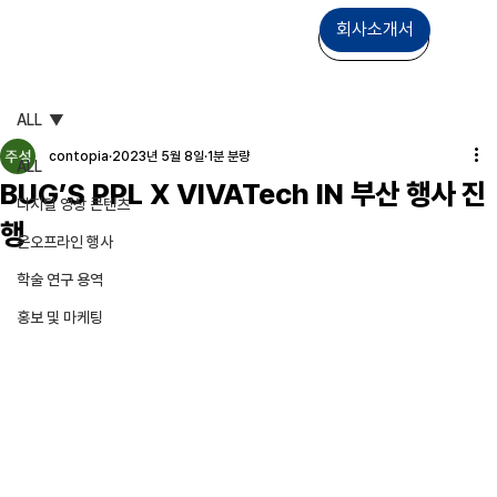
회사소개서
상담문의
ALL
contopia
2023년 5월 8일
1분 분량
ALL
BUG’S PPL X VIVATech IN 부산 행사 진
디지털 영상 콘텐츠
행
온오프라인 행사
학술 연구 용역
홍보 및 마케팅