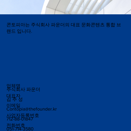
콘토피아는 주식회사 파운더의 대표 문화콘텐츠 통합 브
랜드 입니다.
업체명
주식회사 파운더
대표자
김 주 성
이메일
Contopia@thefounder.kr
사업자등록번호
712-88-01847
전화번호
051-714-3580