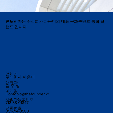
콘토피아는 주식회사 파운더의 대표 문화콘텐츠 통합 브
랜드 입니다.
업체명
주식회사 파운더
대표자
김 주 성
이메일
Contopia@thefounder.kr
사업자등록번호
712-88-01847
전화번호
051-714-3580