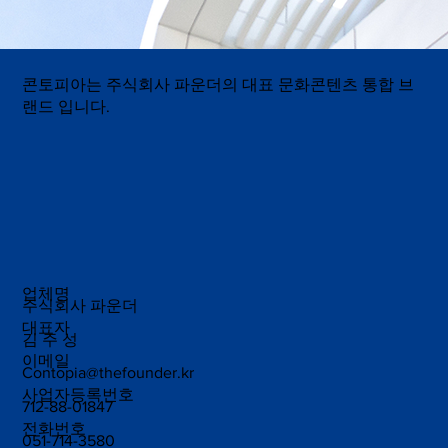
콘토피아는 주식회사 파운더의 대표 문화콘텐츠 통합 브
랜드 입니다.
업체명
주식회사 파운더
대표자
김 주 성
이메일
Contopia@thefounder.kr
사업자등록번호
712-88-01847
전화번호
051-714-3580